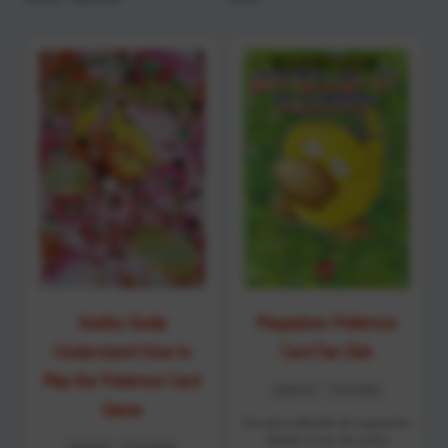
Guides Easily
Magazines Pokémon
Understand How to
Card Fan Club
Play the Pokémon Card
Japonais
5 ouvrages
Game
1ère série officielle de magazines
dédiée au jeu de cartes
Japonais
2 ouvrages