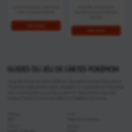
Livres complets pour apprendre
Ensemble de livres pour
à jouer aux jeux Pokémon.
connaître les secrets des jeux
Pokémon.
VOIR LISTING
VOIR LISTING
GUIDES DU JEU DE CARTES POKÉMON
Les guides du jeu de cartes Pokémon regroupent les livres, fascicules et
magazines expliquant les règles, stratégies ou nouveautés du TCG publiés
pour accompagner les premiers joueurs et collectionneurs avec des
contenus souvent très liés aux débuts du Pokémon Card Game.
PÉRIODE
SUJET
1996
Pokémon Card Game
FORMAT
ÉDITEUR
Guides / fascicules
Divers