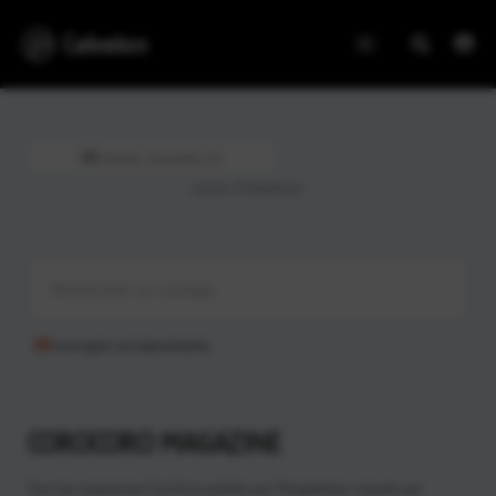
Aller
Calvelon
au
contenu
98
items trouvés ici.
Livres Pokémon
98
ouvrages correspondants
COROCORO MAGAZINE
Tous les magazines CoroCoro publiés par Shogakukan classés par