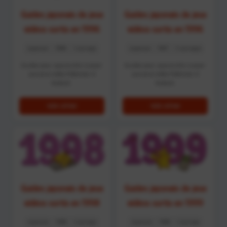
Guides japonais de jeux
Guides japonais de jeux
vidéos sortis en 1996
vidéos sortis en 1996
Japonais
1996
1 ouvrage
Japonais
1997
5 ouvrages
Guides pour apprendre à jouer
Guides pour apprendre à jouer
aux jeux vidéo Pokémon d
aux jeux vidéo Pokémon d
époque.
époque.
VOIR LISTING
VOIR LISTING
Guides japonais de jeux
Guides japonais de jeux
vidéos sortis en 1998
vidéos sortis en 1999
Japonais
1998
1 ouvrage
Japonais
1998
1 ouvrage