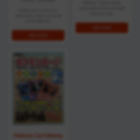
Pokémon, mêlant guide,
nouveautés et bonus exclusifs
Guides super courts pour
devenus cultes.
apprendre à jouer au jeu de
cartes Pokémon.
VOIR LISTING
VOIR LISTING
Pokémon Card Winning