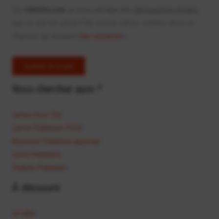
Sur
Calvelon.com
, je vous partage mes
découvertes d'items
que ce soit en cartes TCG, autres cartes, stickers, livres et
d'autres qui arrivent (
me contacter
).
Soutenir le projet
Vous cherchez quoi ?
Cartes hors TCG
Cartes Pokémon (TCG)
Boosters Pokémon japonais
Livres Pokémon
Timbres Pokémon
À découvrir
Le Labo