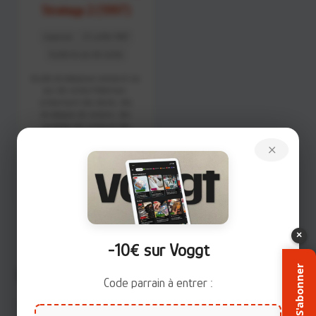
Strategy 2 (1997)
Japonais
25 juillet 1997
Guide du jeu de cartes
Guide stratégique consacré au
jeu de cartes Pokémon,
présentant des decks, des
stratégies de victoire, des
analyses de cartes et des
données complètes autour de
×
l’extension « Secret des Fossiles ».
VOIR LISTING
×
-10€ sur Voggt
S'abonner
LIVRES-JEUX POKÉMON
Code parrain à entrer :
Les livres-jeux Pokémon regroupent les ouvrages où le lecteur joue,