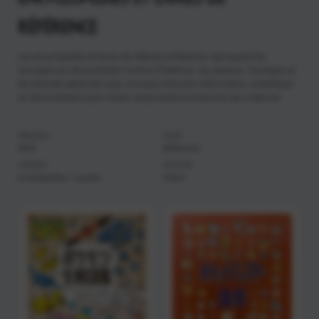
RÉFÉRENCE
Les encyclopédies et livres de référence Pokémon regroupent les
ouvrages qui documentent l’univers Pokémon, les espèces, l’écologie ou
les données générales avec une approche plus informative, scientifique
ou documentaire pour mieux comprendre la licence et ses créatures.
PÉRIODE
SUJET
1996
Référence
FORMAT
ÉDITEUR
Encyclopédies / guides
Divers