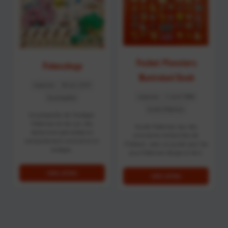
Pocket Monsters
Pokecology
Illustrated Book
Japonais
18 juin 2025
Japonais
5 avril 1996
Encyclopédie
Guide Pokémon
Encyclopédie de l’écologie
Pokémon écrite par des
Guide Pokémon issu des
doctorants spécialisés en
premières recherches de
comportement animal et en
l’histoire, avec un guide pour les
écologie.
jeux Pokémon Rouge et Vert.
VOIR LISTING
VOIR LISTING