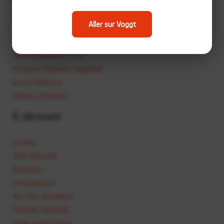
Vous cherchez quoi ?
Aller sur Voggt
Cartes hors TCG
Cartes Pokémon (TCG)
Boosters Pokémon japonais
Livres Pokémon
Timbres Pokémon
À découvrir
Le Labo
1000 Roucool
Roadmap
Contributeurs
Mur des donateurs
Pokédex national
Code promo Voggt