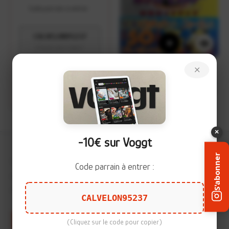
Code parrain à entrer :
CALVELON95237
+
(Cliquez pour copier)
×
Pocket Monsters Pikachu
Strategy Guidebook (ポケッ
Ouvrir Voggt
トモンスターピカチュウ
攻略ガイドブック)
×
-10€ sur Voggt
S'abonner
Sur
Calvelon.com
, je vous partage mes
découvertes d'items
Code parrain à entrer :
que ce soit en cartes TCG, autres cartes, stickers, livres et
d'autres qui arrivent (
me contacter
).
CALVELON95237
Soutenir le projet
(Cliquez sur le code pour copier)