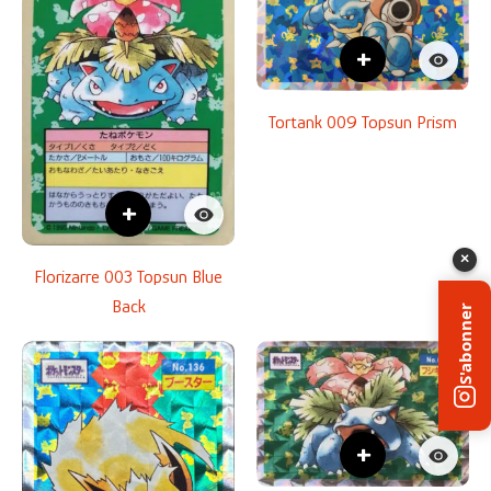
+
Tortank 009 Topsun Prism
+
×
Florizarre 003 Topsun Blue
Back
S'abonner
+