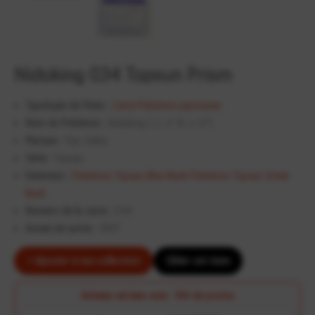
Nidoking 034 Topsun Prism
Typologie de l'item :
Carte Pokémon japonaise
Nom du Pokémon :
Nidoking (ニドキング)
Marque :
Top-Seika
Série :
Topsun
Extension :
Pokémon Topsun Blue Back
Pokémon Topsun Green
Back
Numéro de la carte :
034
Année de sortie :
1997
+ Ajouter à ma collection
Cibler cet item
Achetez cet item avec
-10€ de promo