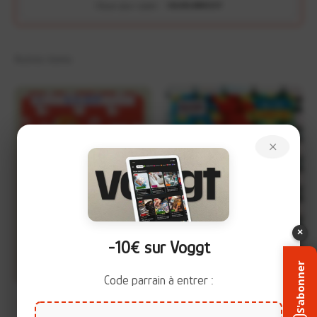
Clique pour copier :
CALVELON95237
Autres items
×
×
-10€ sur Voggt
+
+
S'abonner
Code parrain à entrer :
Salamèche 004 Topsun Blue
Aquali 134 Topsun Prism