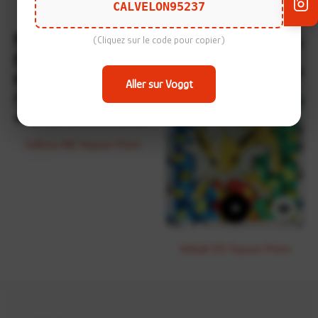
CALVELON95237
Back
(Cliquez sur le code pour copier)
Aller sur Voggt
+
Sulfura 146 Topsun Prism
+
Voltali 135 Topsun Prism