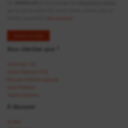
Sur
Calvelon.com
, je vous partage mes
découvertes d'items
que ce soit en cartes TCG, autres cartes, stickers, livres et
d'autres qui arrivent (
me contacter
).
Soutenir le projet
Vous cherchez quoi ?
Cartes hors TCG
Cartes Pokémon (TCG)
Boosters Pokémon japonais
Livres Pokémon
Timbres Pokémon
À découvrir
Le Labo