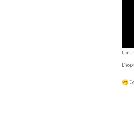
Pourq
L’exp
🤭 Ce