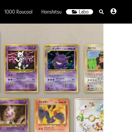
1000 Roucool
Honshitsu
Labo