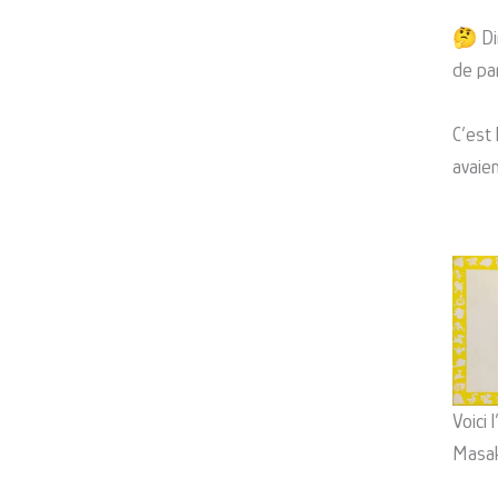
🤔 Di
de par
C’est
avaien
Voici
Masaki