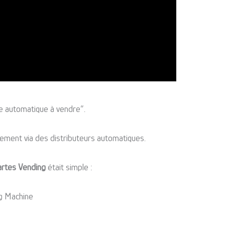
ine automatique à vendre”.
tement via des distributeurs automatiques.
artes Vending
était simple :
g Machine