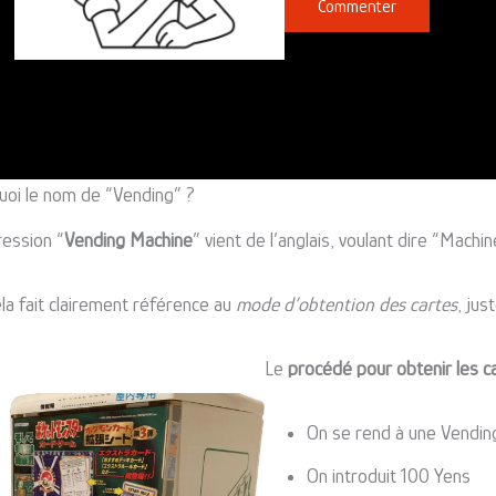
Commenter
uoi le nom de “Vending” ?
ression “
Vending Machine
” vient de l’anglais, voulant dire “Mach
la fait clairement référence au
mode d’obtention des cartes
, jus
Le
procédé pour obtenir les c
On se rend à une Vendin
On introduit 100 Yens