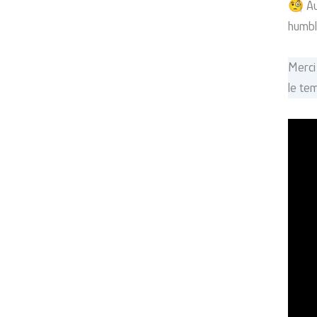
🧐 Au
humbl
Merci
le te