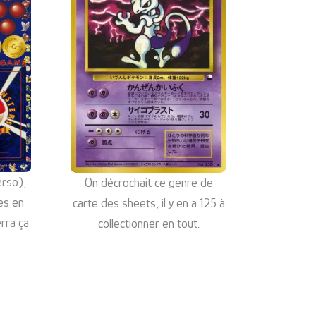
erso),
On décrochait ce genre de
es en
carte des sheets, il y en a 125 à
erra ça
collectionner en tout.