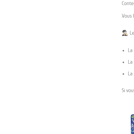
Conte
Vous 
🕵🏻‍♂
La 
La 
La
Si vou