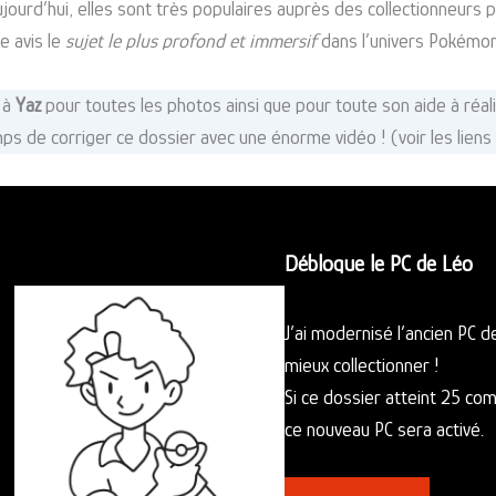
jourd’hui, elles sont très populaires auprès des collectionneurs p
e avis le
sujet le plus profond et immersif
dans l’univers Pokémon
 à
Yaz
pour toutes les photos ainsi que pour toute son aide à réal
mps de corriger ce dossier avec une énorme vidéo ! (voir les liens
Débloque le PC de Léo
J’ai modernisé l’ancien PC 
mieux collectionner !
Si ce dossier atteint 25 c
ce nouveau PC sera activé.