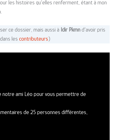
our les histoires qu’elles renferment, étant à mon
.
iser ce dossier, mais aussi à
Idir Pkmn
d’avoir pris
 dans les
contributeurs
)
de notre ami Léo pour vous permettre de
ommentaires de 25 personnes différentes,