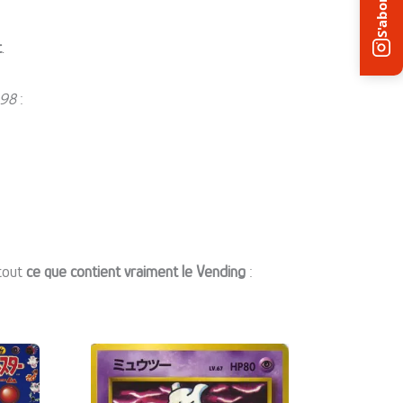
S'abonner
t
.
998
:
 tout
ce que contient vraiment le Vending
: