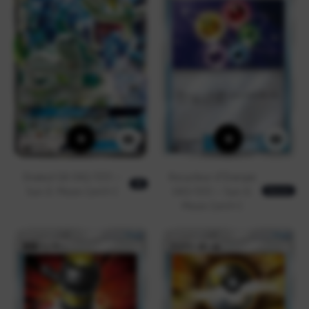
+
+
Draïeul GX 042/051 –
Recycleur d’Énergie
RR
Sun & Moon (sm1+)
043/051 – Sun &
Aucune
Moon (sm1+)