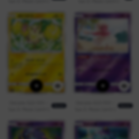
Sun & Moon (sm1+)
Sun & Moon (sm1+)
+
+
Oricorio 022/051 –
Oricorio 023/051 –
Aucune
Aucune
Sun & Moon (sm1+)
Sun & Moon (sm1+)