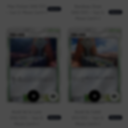
Max Potion 048/051
Bandeau Choix
Aucune
– Sun & Moon (sm1+)
049/051 – Sun &
Aucune
Moon (sm1+)
+
+
Autel de la Lune
Autel du Soleil
050/051 – Sun &
051/051 – Sun &
Aucune
Aucune
Moon (sm1+)
Moon (sm1+)