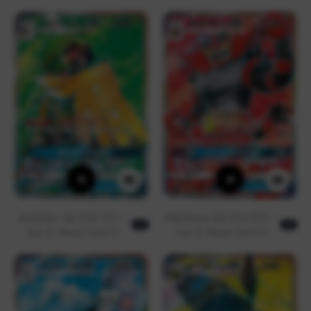
+
+
Archéduc GX 052/051 –
Félinferno GX 053/051 –
SR
SR
Sun & Moon (sm1+)
Sun & Moon (sm1+)