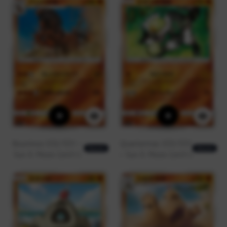
+
+
Bourrinos 032/051 –
Quartermac 033/051
Aucune
Aucune
Sun & Moon (sm1+)
– Sun & Moon (sm1+)