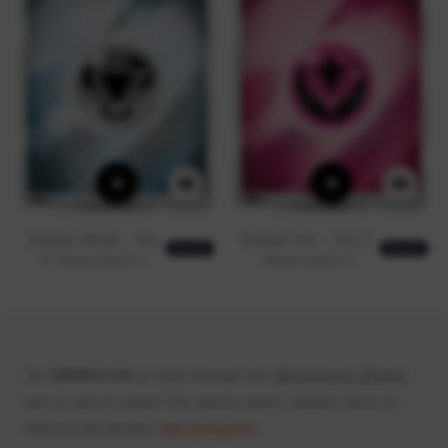
+
+
Énergie Métal – Sun
Énergie Fée – Sun &
Aucune
Aucune
& Moon (sm1+)
Moon (sm1+)
Sur
Calvelon.com
, je vous partage mes
découvertes d'items
que ce soit en cartes TCG, autres cartes, stickers, livres et
d'autres qui arrivent (
me contacter
).