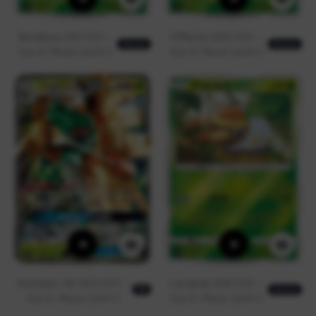
Brindibou 001/051 –
Efflèche 002/051 –
Aucune
Aucune
Sun & Moon (sm1+)
Sun & Moon (sm1+)
+
+
Archéduc GX 003/051 –
Larvibule 004/051 –
RR
Aucune
Sun & Moon (sm1+)
Sun & Moon (sm1+)