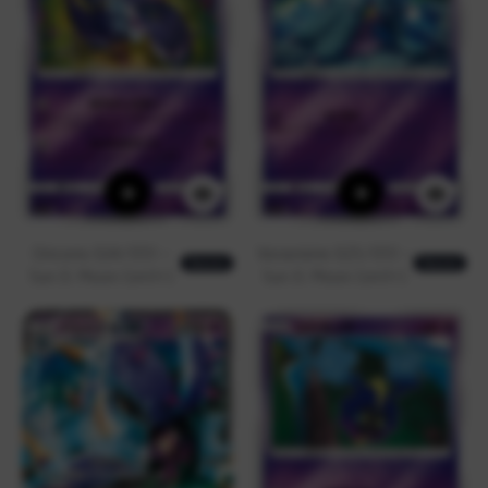
+
+
Oricorio 024/051 –
Vorastérie 025/051 –
Aucune
Aucune
Sun & Moon (sm1+)
Sun & Moon (sm1+)