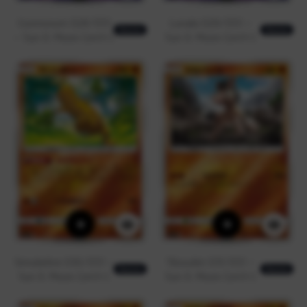
Cosmovum 028/051
Lunala 029/051 –
Aucune
Aucune
– Sun & Moon (sm1+)
Sun & Moon (sm1+)
+
+
Simularbre 030/051 –
Tiboudet 031/051 –
Aucune
Aucune
Sun & Moon (sm1+)
Sun & Moon (sm1+)