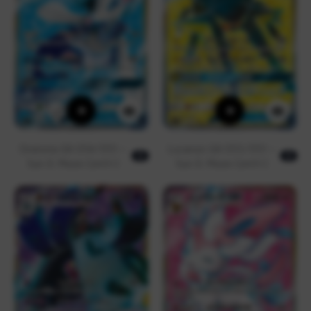
+
+
Oratoria GX 054/051 –
Lucanon GX 055/051 –
SR
SR
Sun & Moon (sm1+)
Sun & Moon (sm1+)