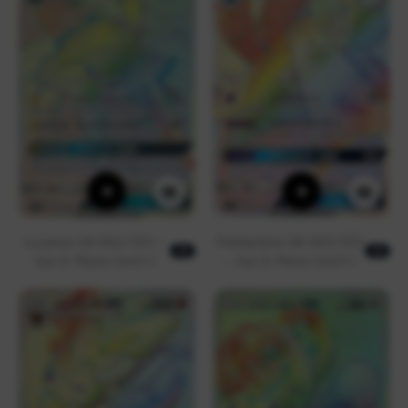
+
+
Lucanon GX 062/051 –
Prédastérie GX 063/051
HR
HR
Sun & Moon (sm1+)
– Sun & Moon (sm1+)