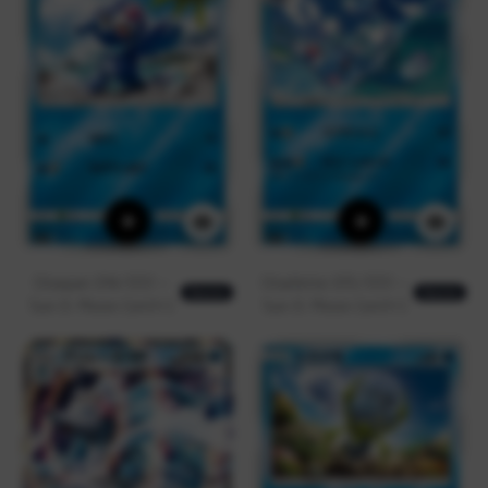
+
+
Otaquin 014/051 –
Otarlette 015/051 –
Aucune
Aucune
Sun & Moon (sm1+)
Sun & Moon (sm1+)