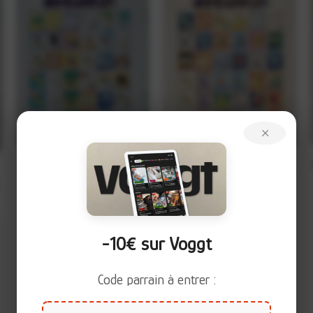
+
+
×
Planche Bulbizarre – Timbres
Planche Carapuce – Timbres
“Red Version” 1997
“Red Version” 1997
-10€ sur Voggt
Code parrain à entrer :