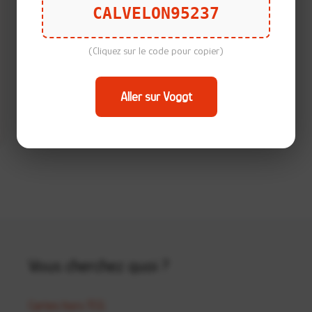
CALVELON95237
(Cliquez sur le code pour copier)
+
Aller sur Voggt
Kit de philatélique
Shogakukan
Vous cherchez quoi ?
Cartes hors TCG