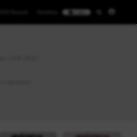
1000 Roucool
Honshitsu
Labo
gakukan” (小学○年生).
à collectionner.