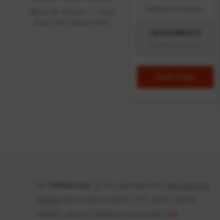
Code parrain à entrer :
Album de timbres – “Stock
Book” Red Version 1997
CALVELON95237
(Cliquez pour copier)
Ouvrir Voggt
Sur
Calvelon.com
, je vous partage mes
découvertes
d'items
que ce soit en cartes TCG, autres cartes,
stickers, livres et d'autres qui arrivent (
me