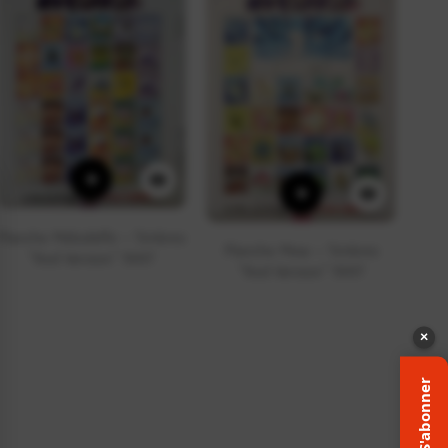
+
+
Planche Mélodelfe – Timbres
Planche Mew – Timbres
“Red Version” 1997
“Red Version” 1997
×
S'abonner