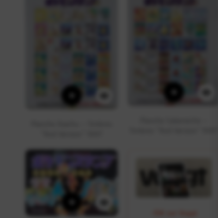
+
+
Planche Salamèche –
Planche Raichu – Timbres
Timbres “Red Version” 1997
“Red Version” 1997
+
-10€ sur Voggt