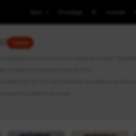
Items
Chronologie
PC
Le projet
97
S'inscrire
s le magazine mensuel éducatif pour enfant de primaire “Sho
lue
et publié sur la deuxième moitié de 1997.
 primaire (CP, CE1, CE2, etc) bénéficiant de la planche de timbres 
on avait les 6 planches de ce set.