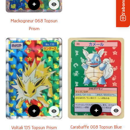
S'abonner
+
Mackogneur 068 Topsun
Prism
+
+
Carabaffe 008 Topsun Blue
Voltali 135 Topsun Prism