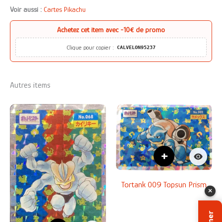
Voir aussi :
Cartes Pikachu
Achetez cet item avec
-10€ de promo
Clique pour copier :
CALVELON95237
Autres items
+
Tortank 009 Topsun Prism
×