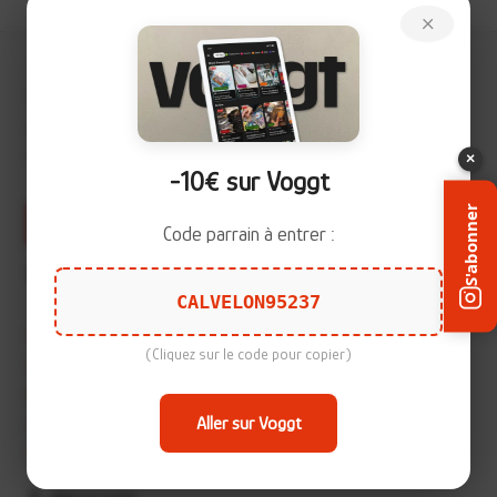
×
Sur
Calvelon.com
, je vous partage mes
découvertes d'items
que ce soit en cartes TCG, autres cartes, stickers, livres et
d'autres qui arrivent (
me contacter
).
×
-10€ sur Voggt
S'abonner
Soutenir le projet
Code parrain à entrer :
Vous cherchez quoi ?
CALVELON95237
Cartes hors TCG
(Cliquez sur le code pour copier)
Cartes Pokémon (TCG)
Boosters Pokémon japonais
Aller sur Voggt
Livres Pokémon
Timbres Pokémon