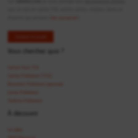
Sur
Calvelon.com
, je vous partage mes
découvertes d'items
que ce soit en cartes TCG, autres cartes, stickers, livres et
d'autres qui arrivent (
me contacter
).
Soutenir le projet
Vous cherchez quoi ?
Cartes hors TCG
Cartes Pokémon (TCG)
Boosters Pokémon japonais
Livres Pokémon
Timbres Pokémon
À découvrir
Le Labo
1000 Roucool