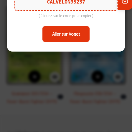
CALVELON95237
(Cliquez sur le code pour copier)
Aller sur Voggt
+
+
Grainipiot 001/054 –
Flingouste 018/054 –
C
C
Fever-Burst Fighter (XY11)
Fever-Burst Fighter (XY11)