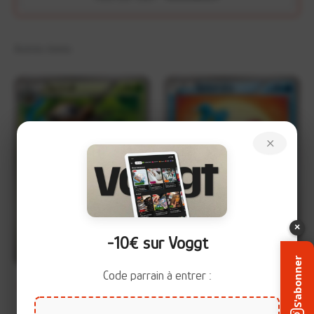
Autres items
×
×
-10€ sur Voggt
+
+
S'abonner
Code parrain à entrer :
Pifeuil 002/054 – Fever-
Sancoki 013/054 – Fever-
C
C
Burst Fighter (XY11)
Burst Fighter (XY11)