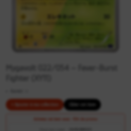
Mygavolt 022/054 – Fever-Burst
Fighter (XY11)
Rareté :
U
+ Ajouter à ma collection
Cibler cet item
Achetez cet item avec
-10€ de promo
Clique pour copier :
CALVELON95237