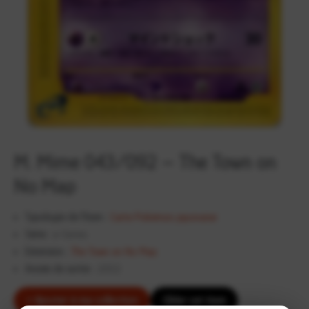
M. Mime 043/092 – The Town on
No Map
Typologie de l'item :
Carte Pokémon japonaise
Série :
e-Series
Extension :
The Town on No Map
Année de sortie :
2002
+ Ajouter à ma collection
Cibler cet item