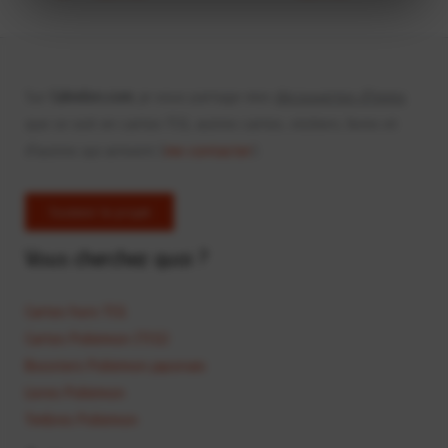
Sur
Calvelon.com
, je vous partage mes
découvertes d'items
que ce soit en cartes TCG, autres cartes, stickers, livres et
d'autres qui arrivent (
me contacter
).
Soutenir le projet
Vous cherchez quoi ?
Cartes hors TCG
Cartes Pokémon (TCG)
Boosters Pokémon japonais
Livres Pokémon
Timbres Pokémon