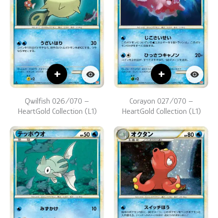
+
+
Qwilfish 026/070 –
Corayon 027/070 –
HeartGold Collection (L1)
HeartGold Collection (L1)