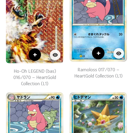
+
+
Ramoloss 017/070 –
Ho-Oh LEGEND (bas)
HeartGold Collection (L1)
016/070 – HeartGold
Collection (L1)