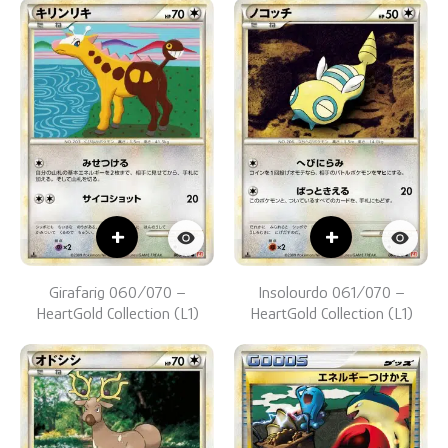
+
+
Girafarig 060/070 –
Insolourdo 061/070 –
HeartGold Collection (L1)
HeartGold Collection (L1)