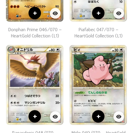
+
+
Donphan Prime 046/070 –
Piafabec 047/070 –
HeartGold Collection (L1)
HeartGold Collection (L1)
+
+
Rapasdepic 048/070 –
Mélo 049/070 – HeartGold