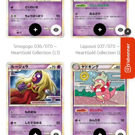
+
+
×
S'abonner
Smogogo 036/070 –
Lippouti 037/070 –
HeartGold Collection (L1)
HeartGold Collection (L1)
+
+