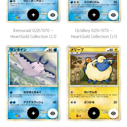
+
+
Rémoraid 028/070 –
Octillery 029/070 –
HeartGold Collection (L1)
HeartGold Collection (L1)
+
+