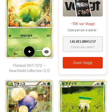
-10€ sur Voggt
Code parrain à entrer :
CALVELON95237
(Cliquez pour copier)
+
Ouvrir Voggt
Floravol 007/070 –
HeartGold Collection (L1)