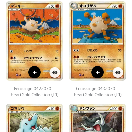
+
+
Férosinge 042/070 –
Colossinge 043/070 –
HeartGold Collection (L1)
HeartGold Collection (L1)