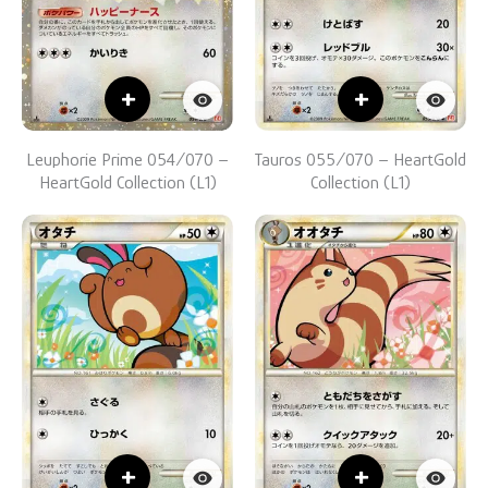
+
+
Leuphorie Prime 054/070 –
Tauros 055/070 – HeartGold
HeartGold Collection (L1)
Collection (L1)
+
+