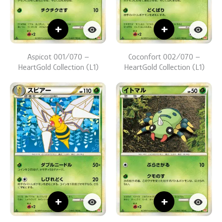
+
+
Aspicot 001/070 –
Coconfort 002/070 –
HeartGold Collection (L1)
HeartGold Collection (L1)
+
+