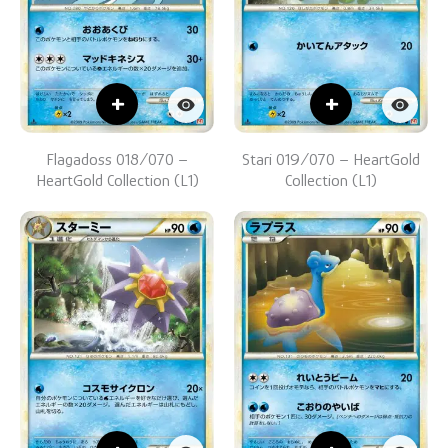
+
+
Flagadoss 018/070 –
Stari 019/070 – HeartGold
HeartGold Collection (L1)
Collection (L1)