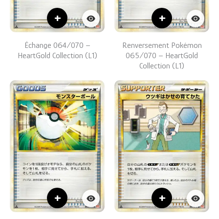
+
+
Échange 064/070 –
Renversement Pokémon
HeartGold Collection (L1)
065/070 – HeartGold
Collection (L1)
+
+