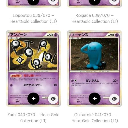
Lippoutou 038/070 –
Roigada 039/070 –
HeartGold Collection (L1)
HeartGold Collection (L1)
+
+
Zarbi 040/070 – HeartGold
Qulbutoké 041/070 –
Collection (L1)
HeartGold Collection (L1)