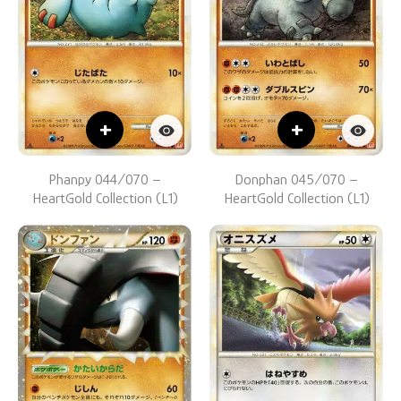
+
+
Phanpy 044/070 –
Donphan 045/070 –
HeartGold Collection (L1)
HeartGold Collection (L1)