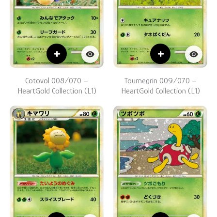
+
+
Cotovol 008/070 –
Tournegrin 009/070 –
HeartGold Collection (L1)
HeartGold Collection (L1)