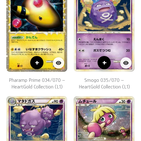
+
+
Pharamp Prime 034/070 –
Smogo 035/070 –
HeartGold Collection (L1)
HeartGold Collection (L1)