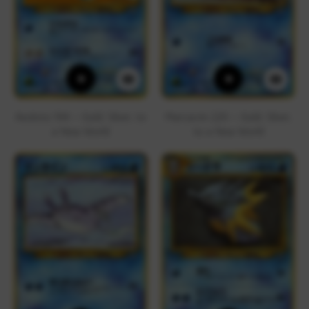
+
+
Axoloto 194 – Gold, Silver, to
Marcacrin 220 – Gold, Silver,
a New World
to a New World