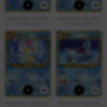
+
+
Démanta 226 – Gold, Silver,
Hypocéan 117 – Gold, Silver,
to a New World
to a New World
+
+
Crocrodil 159 – Gold, Silver,
Maraiste 195 – Gold, Silver,