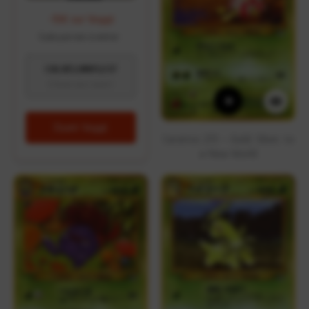
-10€ sur Voggt
Code parrain à entrer :
CALVELON95237
(Cliquez pour copier)
+
Ouvrir Voggt
Caratroc 213 – Gold, Silver, to
a New World