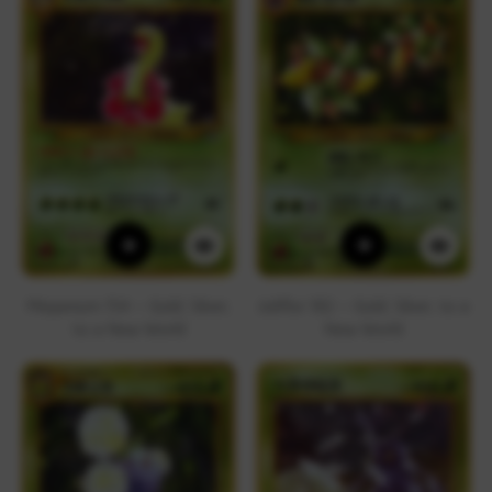
+
+
Méganium 154 – Gold, Silver,
Joliflor 182 – Gold, Silver, to a
to a New World
New World