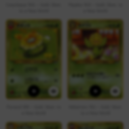
Coxyclaque 166 – Gold, Silver,
Migalos 168 – Gold, Silver, to
to a New World
a New World
+
+
Floravol 188 – Gold, Silver, to
Héliatronc 192 – Gold, Silver,
a New World
to a New World