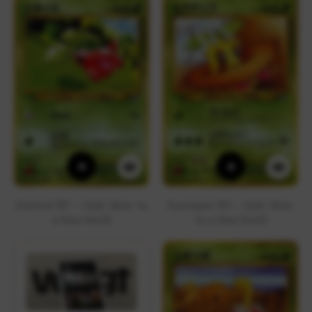
+
+
Granivol 187 – Gold, Silver, to
Tournegrin 191 – Gold, Silver,
a New World
to a New World