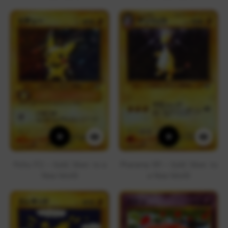
+
+
Pichu 172 – Gold, Silver, to a
Pharamp 181 – Gold, Silver, to
New World
a New World