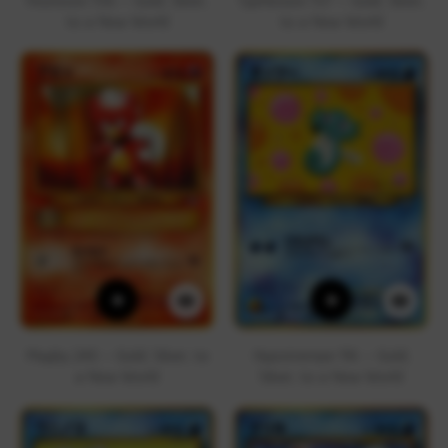
Feurisson 156 – Gold, Silver,
Typhlosion 157 – Gold, Silver,
to a New World
to a New World
+
+
Magby 240 – Gold, Silver, to
Hypotrempe 116 – Gold,
a New World
Silver, to a New World