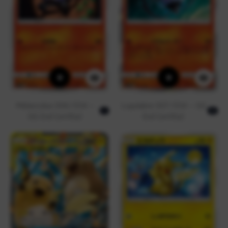
+
+
Mélancolux 006/054 –
Lugulabre 007/054 – GG
C
R
GG End (sm10a)
End (sm10a)