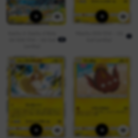
+
+
Raichu & Raichu d’Alola
Pikachu 009/054 – GG
C
GX 008/054 – GG End
End (sm10a)
RR
(sm10a)
+
+