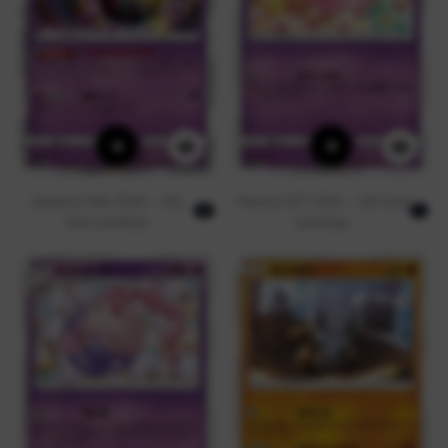
+
+
Giratina 016/054 – GG
Munna 017/054 – GG End
R
C
End (sm10a)
(sm10a)