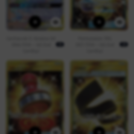
+
+
Carchacrok & Giratina GX
Permutation TAG
066/054 – GG End
067/054 – GG End
HR
UR
(sm10a)
(sm10a)
+
+