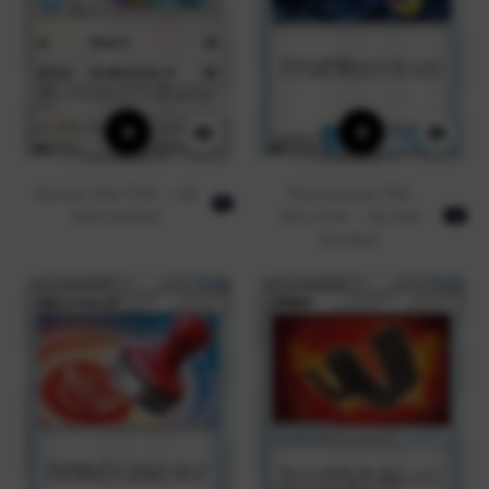
+
+
Boréas 044/054 – GG
Permutation TAG
R
End (sm10a)
045/054 – GG End
U
(sm10a)