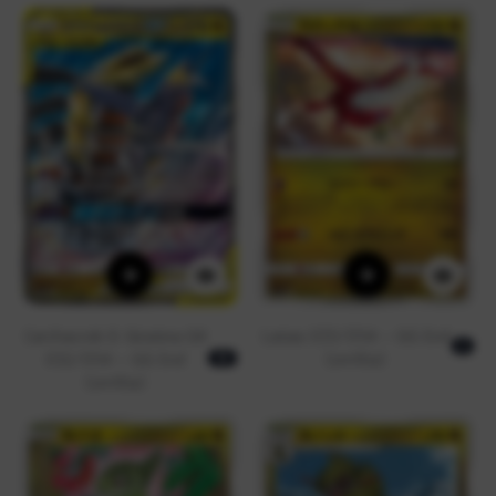
+
+
Carchacrok & Giratina GX
Latias 033/054 – GG End
R
032/054 – GG End
(sm10a)
RR
(sm10a)