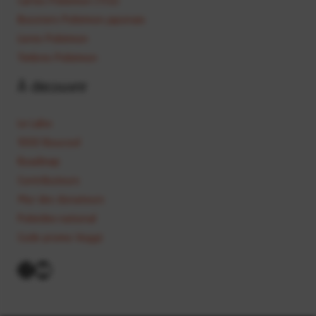
Cartes Pokémon (TCG)
Boosters Pokémon japonais
Livres Pokémon
Timbres Pokémon
À découvrir
Le Labo
1000 Roucool
Roadmap
Contributeurs
Mur des donateurs
Pokédex national
Code promo Voggt
Instagram
YouTube