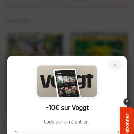
Autres items
×
×
+
+
-10€ sur Voggt
S'abonner
Code parrain à entrer :
Tengalice 003/054 –
Statitik 021/054 – Fever-
R
C
Fever-Burst Fighter (XY11)
Burst Fighter (XY11)