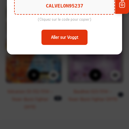
CALVELON95237
(Cliquez sur le code pour copier)
Aller sur Voggt
+
+
Volcanion EX 012/054 –
Baudrive 023/054 –
C
Fever-Burst Fighter
Fever-Burst Fighter (XY11)
RR
(XY11)