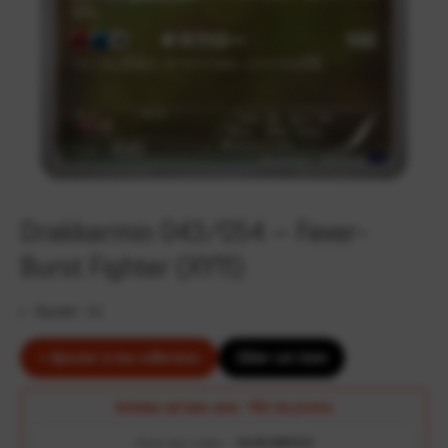
Drakkarmin 043/054 – Fever-
Burst Fighter (XY11)
Rareté :
RR
+ Ajouter à ma collection
Cibler cet item
Achetez cet item avec
-10€ de promo
Clique pour copier :
CALVELON95237