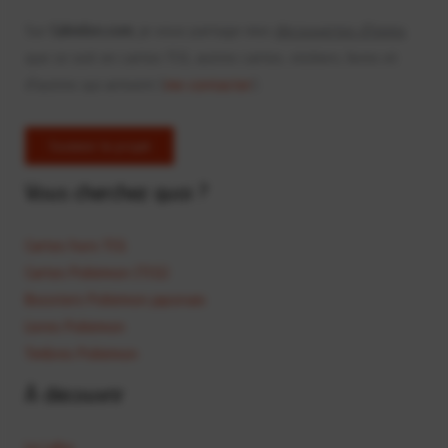
Sur
Calvelon.com
, je vous partage mes
découvertes d'items
que ce soit en cartes TCG, autres cartes, stickers, livres et
d'autres qui arrivent (
me contacter
).
Soutenir le projet
Vous cherchez quoi ?
Cartes hors TCG
Cartes Pokémon (TCG)
Boosters Pokémon japonais
Livres Pokémon
Timbres Pokémon
À découvrir
Le Labo