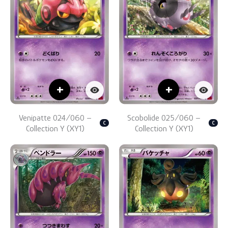
+
+
Venipatte 024/060 –
Scobolide 025/060 –
C
C
Collection Y (XY1)
Collection Y (XY1)