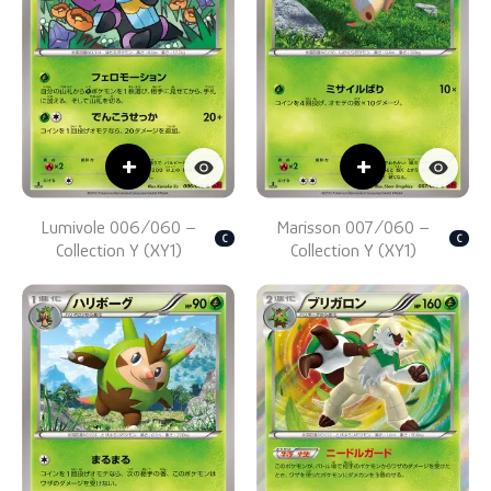
+
+
Lumivole 006/060 –
Marisson 007/060 –
C
C
Collection Y (XY1)
Collection Y (XY1)