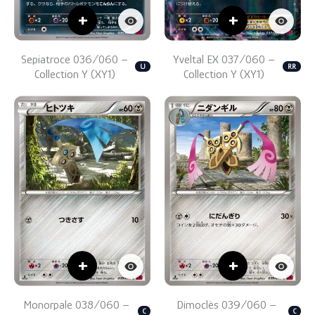
+
+
Sepiatroce 036/060 –
Yveltal EX 037/060 –
U
RR
Collection Y (XY1)
Collection Y (XY1)
+
+
Monorpale 038/060 –
Dimoclès 039/060 –
C
C