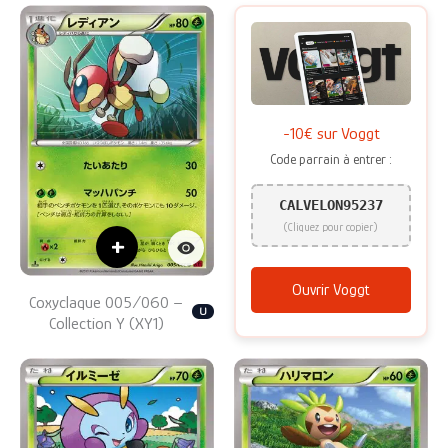
-10€ sur Voggt
Code parrain à entrer :
CALVELON95237
(Cliquez pour copier)
+
Ouvrir Voggt
Coxyclaque 005/060 –
U
Collection Y (XY1)