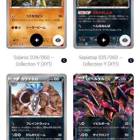
+
+
Solaroc 034/060 –
Sepiatop 035/060 –
C
C
Collection Y (XY1)
Collection Y (XY1)