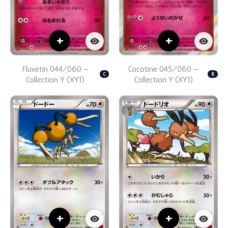
+
+
Fluvetin 044/060 –
Cocotine 045/060 –
C
R
Collection Y (XY1)
Collection Y (XY1)
+
+