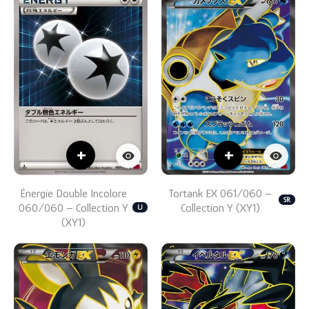
+
+
Énergie Double Incolore
Tortank EX 061/060 –
SR
060/060 – Collection Y
Collection Y (XY1)
U
(XY1)