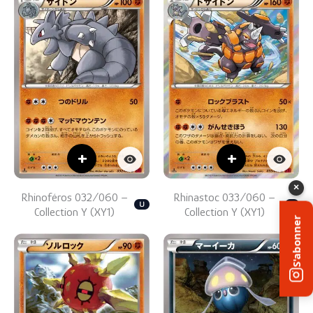
+
+
×
Rhinoféros 032/060 –
Rhinastoc 033/060 –
U
R
Collection Y (XY1)
Collection Y (XY1)
S'abonner