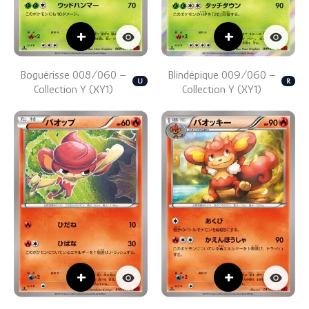
+
+
Boguérisse 008/060 –
Blindépique 009/060 –
U
R
Collection Y (XY1)
Collection Y (XY1)
+
+