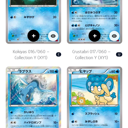
+
+
Kokiyas 016/060 –
Crustabri 017/060 –
C
U
Collection Y (XY1)
Collection Y (XY1)