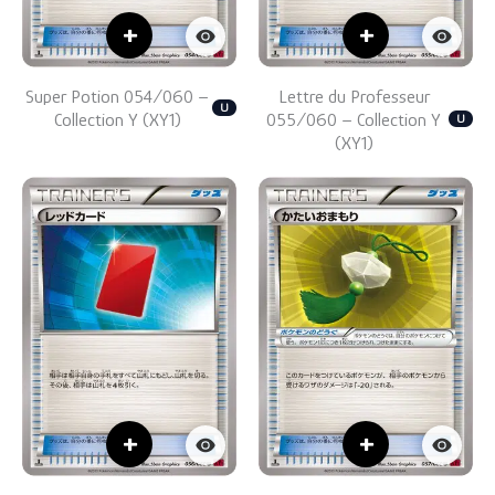
+
+
Super Potion 054/060 –
Lettre du Professeur
U
Collection Y (XY1)
055/060 – Collection Y
U
(XY1)
+
+