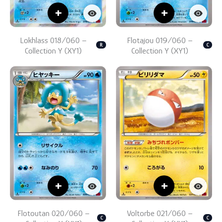
+
+
Lokhlass 018/060 –
Flotajou 019/060 –
R
C
Collection Y (XY1)
Collection Y (XY1)
+
+
Flotoutan 020/060 –
Voltorbe 021/060 –
C
C