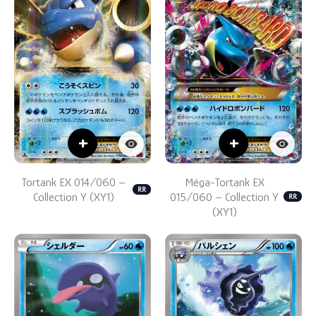
+
+
Tortank EX 014/060 –
Méga-Tortank EX
RR
Collection Y (XY1)
015/060 – Collection Y
RR
(XY1)