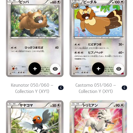
+
+
Keunotor 050/060 –
Castorno 051/060 –
C
C
Collection Y (XY1)
Collection Y (XY1)