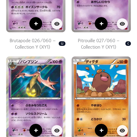
+
+
Brutapode 026/060 –
Pitrouille 027/060 –
U
C
Collection Y (XY1)
Collection Y (XY1)
+
+