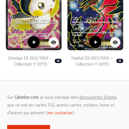
+
+
Emolga EX 062/060 –
Yveltal EX 063/060 –
SR
SR
Collection Y (XY1)
Collection Y (XY1)
Sur
Calvelon.com
, je vous partage mes
découvertes d'items
que ce soit en cartes TCG, autres cartes, stickers, livres et
d'autres qui arrivent (
me contacter
).