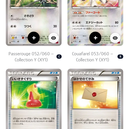
+
+
Passerouge 052/060 –
Couafarel 053/060 –
C
R
Collection Y (XY1)
Collection Y (XY1)