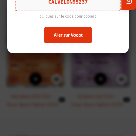
CALVELON95237
(Cliquez sur le code pour copier)
Aller sur Voggt
+
+
Némélios 009/054 –
Grodrive 024/054 –
R
U
Fever-Burst Fighter (XY11)
Fever-Burst Fighter (XY11)