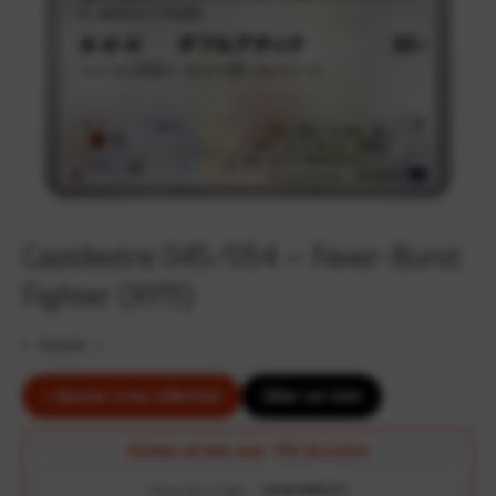
Capidextre 045/054 – Fever-Burst
Fighter (XY11)
Rareté :
C
+ Ajouter à ma collection
Cibler cet item
Achetez cet item avec
-10€ de promo
Clique pour copier :
CALVELON95237