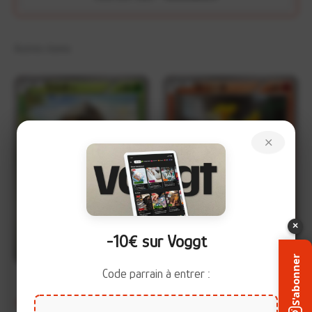
Autres items
×
×
-10€ sur Voggt
+
+
S'abonner
Code parrain à entrer :
Grainipiot 001/054 –
Ponyta 006/054 – Fever-
C
C
Fever-Burst Fighter (XY11)
Burst Fighter (XY11)