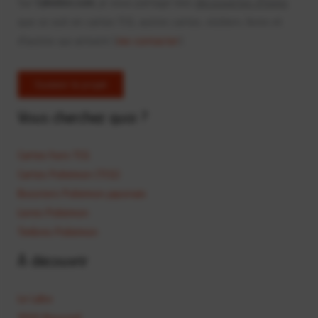
Sur
Calvelon.com
, je vous partage mes
découvertes d'items
que ce soit en cartes TCG, autres cartes, stickers, livres et
d'autres qui arrivent (
me contacter
).
Soutenir le projet
Vous cherchez quoi ?
Cartes hors TCG
Cartes Pokémon (TCG)
Boosters Pokémon japonais
Livres Pokémon
Timbres Pokémon
À découvrir
Le Labo
1000 Roucool