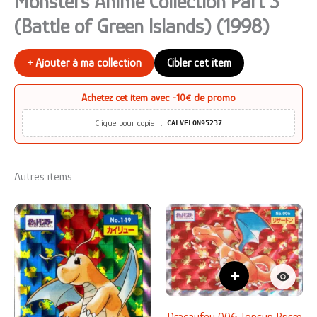
Monsters Anime Collection Part 3
(Battle of Green Islands) (1998)
+ Ajouter à ma collection
Cibler cet item
Achetez cet item avec
-10€ de promo
Clique pour copier :
CALVELON95237
Autres items
+
Dracaufeu 006 Topsun Prism