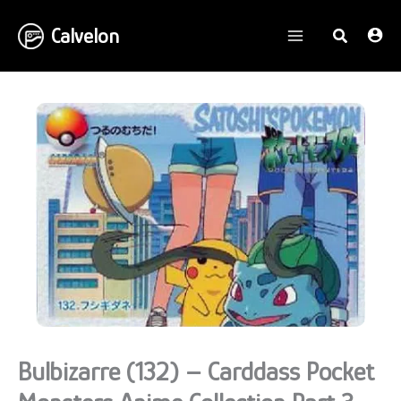
Aller
Calvelon
au
contenu
Bulbizarre (132) – Carddass Pocket