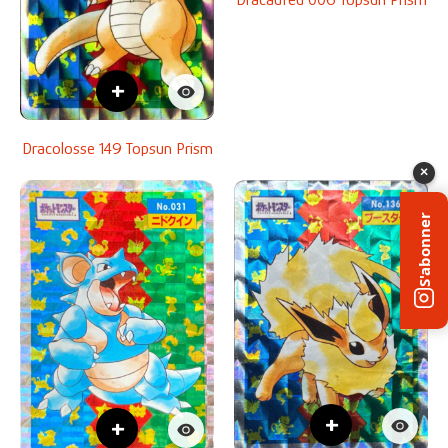
+
Dracolosse 149 Topsun Prism
×
S'abonner
+
+