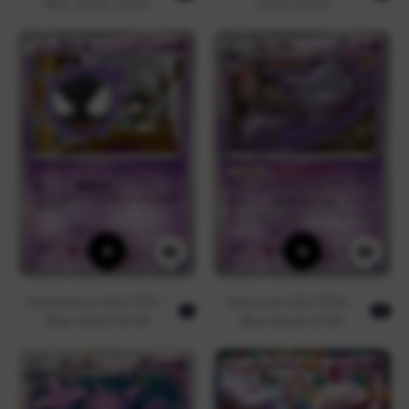
Blue Shock (XY8)
Shock (XY8)
+
+
Fantominus 022/059 –
Spectrum 023/059 –
C
U
Blue Shock (XY8)
Blue Shock (XY8)