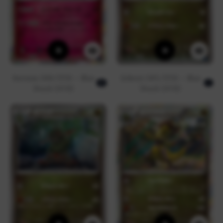
+
+
Xerneas 044/059 – Blue
Griknot 045/059 – Blue
R
C
Shock (XY8)
Shock (XY8)