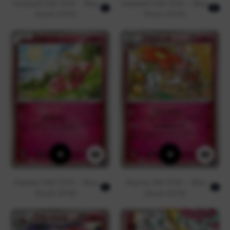
Snubbull 038/059 – Blue
Granbull 039/059 – Blue
C
U
Shock (XY8)
Shock (XY8)
+
+
Flabébé 040/059 – Blue
Floette 041/059 – Blue
C
C
Shock (XY8)
Shock (XY8)