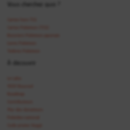
Vous cherchez quoi ?
Cartes hors TCG
Cartes Pokémon (TCG)
Boosters Pokémon japonais
Livres Pokémon
Timbres Pokémon
À découvrir
Le Labo
1000 Roucool
Roadmap
Contributeurs
Mur des donateurs
Pokédex national
Code promo Voggt