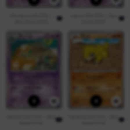
Rhinolove 028/059 –
Lewsor 029/059 – Blue
C
C
Blue Shock (XY8)
Shock (XY8)
+
+
Neitram 030/059 – Blue
Sabelette 031/059 – Blue
U
C
Shock (XY8)
Shock (XY8)