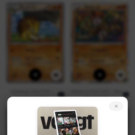
+
+
Sablaireau 032/059 –
Meloetta 033/059 – Blue
U
R
Blue Shock (XY8)
Shock (XY8)
×