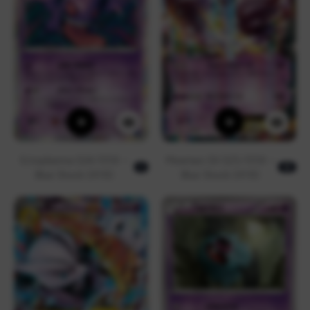
+
+
Ectoplasma 024/059 –
Mewtwo EX 025/059 –
R
RR
Blue Shock (XY8)
Blue Shock (XY8)