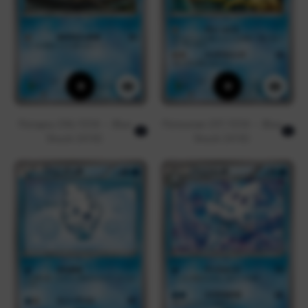
+
+
Flotajou 016/059 – Blue
Flotoutan 017/059 – Blue
C
C
Shock (XY8)
Shock (XY8)