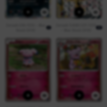
+
+
Zoroark 036/059 – Blue
Zoroark TURBO 037/059
R
RR
Shock (XY8)
– Blue Shock (XY8)
+
+