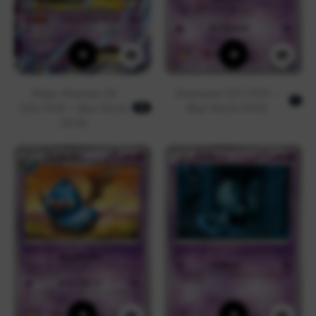
+
+
Méga-Mewtwo EX
Chovsourir 027/059 –
C
026/059 – Blue Shock
Blue Shock (XY8)
RR
(XY8)
+
+