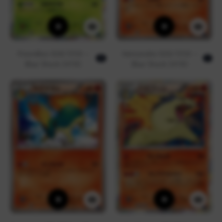
+
+
Prismillon 008/059 –
Héricendre 009/059 –
R
C
Blue Shock (XY8)
Blue Shock (XY8)
+
+