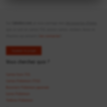
Sur
Calvelon.com
, je vous partage mes
découvertes d'items
que ce soit en cartes TCG, autres cartes, stickers, livres et
d'autres qui arrivent (
me contacter
).
Soutenir le projet
Vous cherchez quoi ?
Cartes hors TCG
Cartes Pokémon (TCG)
Boosters Pokémon japonais
Livres Pokémon
Timbres Pokémon