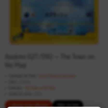
Axoloto 027/092 – The Town on
No Map
Typologie de l'item :
Carte Pokémon japonaise
Série :
e-Series
Extension :
The Town on No Map
Année de sortie :
2002
+ Ajouter à ma collection
Cibler cet item